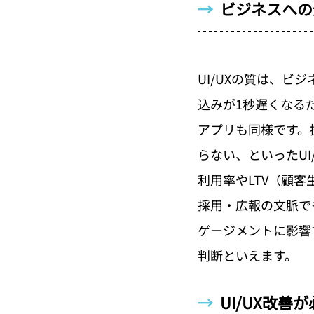
→  
ビジネスへの
UI/UXの質は、ビ
込みが1秒遅くなる
アプリも同様です。
らない、といったU
利用率やLTV（顧
採用・広報の文脈で
ゲージメントに影響
判断といえます。
→  
UI/UX改善