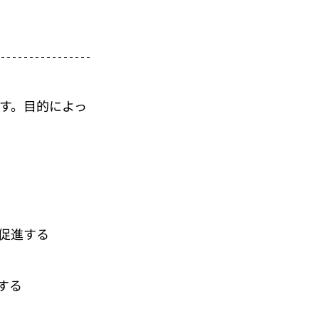
です。目的によっ
促進する
する