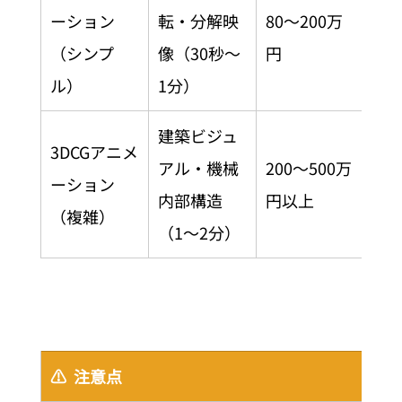
ーション
転・分解映
80〜200万
6〜
（シンプ
像（30秒〜
円
ル）
1分）
建築ビジュ
3DCGアニメ
アル・機械
200〜500万
ーション
2〜
内部構造
円以上
（複雑）
（1〜2分）
⚠️  注意点