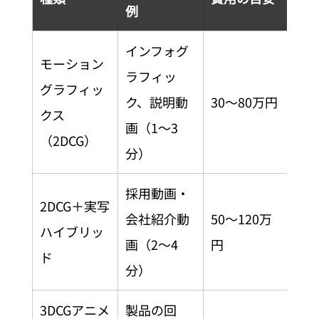
例
目
インフォグ
モーション
ラフィッ
グラフィッ
ク、説明動
30〜80万円
3〜
クス
画（1〜3
（2DCG）
分）
採用動画・
2DCG＋実写
会社紹介動
50〜120万
ハイブリッ
4〜
画（2〜4
円
ド
分）
3DCGアニメ
製品の回