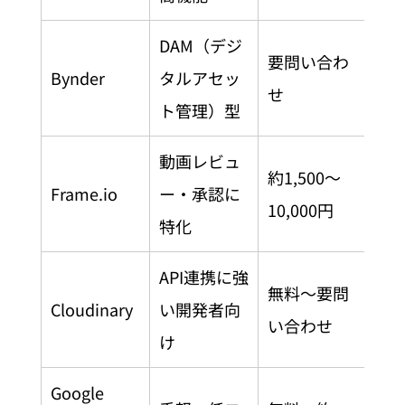
DAM（デジ
要問い合わ
全
Bynder
タルアセッ
せ
産
ト管理）型
動画レビュ
約1,500〜
制
Frame.io
ー・承認に
10,000円
向
特化
API連携に強
無料〜要問
技
Cloudinary
い開発者向
い合わせ
チ
け
Google 