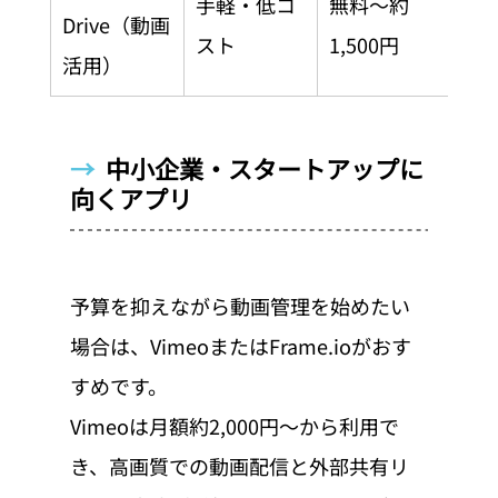
手軽・低コ
無料〜約
小
Drive（動画
スト
1,500円
ム
活用）
→  
中小企業・スタートアップに
向くアプリ
予算を抑えながら動画管理を始めたい
場合は、VimeoまたはFrame.ioがおす
すめです。
Vimeoは月額約2,000円〜から利用で
き、高画質での動画配信と外部共有リ