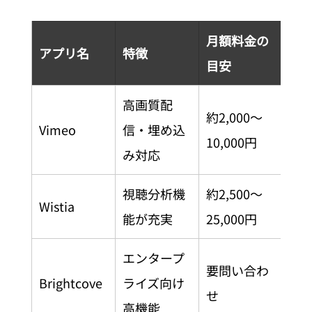
月額料金の
アプリ名
特徴
主
目安
高画質配
約2,000〜
マ
Vimeo
信・埋め込
10,000円
報
み対応
視聴分析機
約2,500〜
営
Wistia
能が充実
25,000円
ケ
エンタープ
要問い合わ
Brightcove
ライズ向け
大
せ
高機能