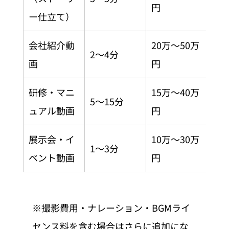
円
ー仕立て）
会社紹介動
20万〜50万
2〜4分
画
円
研修・マニ
15万〜40万
5〜15分
ュアル動画
円
展示会・イ
10万〜30万
1〜3分
ベント動画
円
※撮影費用・ナレーション・BGMライ
センス料を含む場合はさらに追加にな