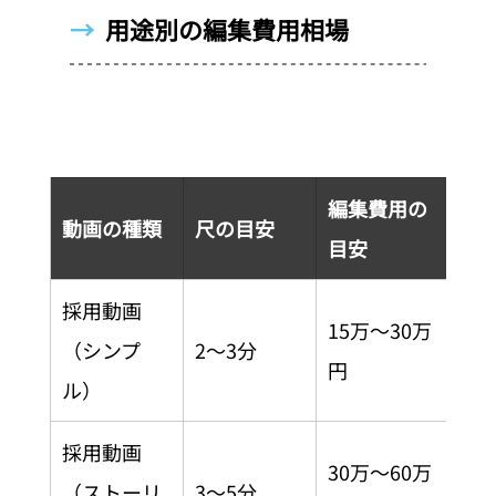
→  
用途別の編集費用相場
編集費用の
動画の種類
尺の目安
目安
採用動画
15万〜30万
（シンプ
2〜3分
円
ル）
採用動画
30万〜60万
（ストーリ
3〜5分