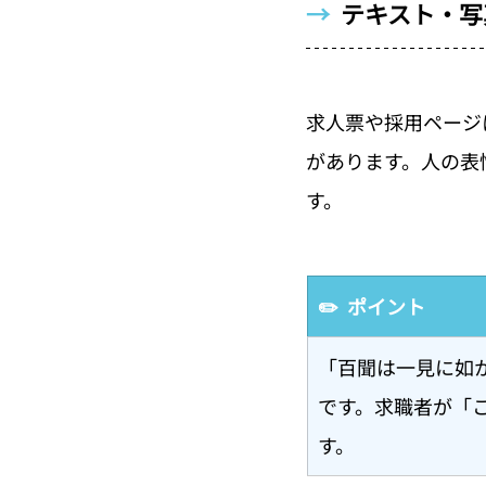
→  
テキスト・写
求人票や採用ページ
があります。人の表
す。
✏️  ポイント
「百聞は一見に如
です。求職者が「
す。