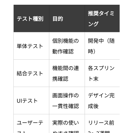
推奨タイミ
テスト種別
目的
ング
個別機能の
開発中（随
単体テスト
動作確認
時）
機能間の連
各スプリン
結合テスト
携確認
ト末
画面操作の
デザイン完
UIテスト
一貫性確認
成後
ユーザーテ
実際の使い
リリース前