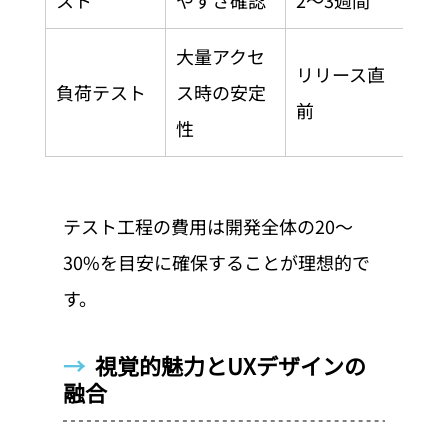
スト
やすさ確認
2〜3週間
大量アクセ
リリース直
負荷テスト
ス時の安定
前
性
テスト工程の費用は開発全体の20〜
30%を目安に確保することが理想的で
す。
→  
視覚的魅力とUXデザインの
融合