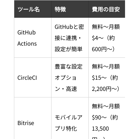
ツール名
特徴
費用の目安
GitHubと密
無料〜月額
GitHub 
接に連携・
$4〜（約
Actions
設定が簡単
600円〜）
豊富な設定
無料〜月額
CircleCI
オプショ
$15〜（約
ン・高速
2,200円〜）
無料〜月額
モバイルア
$90〜（約
Bitrise
プリ特化
13,500