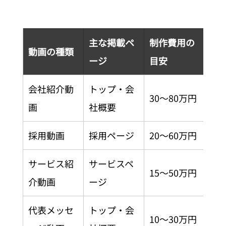
主な掲載ペ
制作費用の
制
動画の種類
ージ
目安
目
会社紹介動
トップ・会
30〜80万円
4〜
画
社概要
採用動画
採用ページ
20〜60万円
3〜
サービス紹
サービスペ
15〜50万円
2〜
介動画
ージ
代表メッセ
トップ・会
10〜30万円
1〜