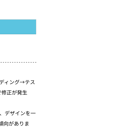
ディング→テス
で修正が発生
、デザインを一
傾向がありま