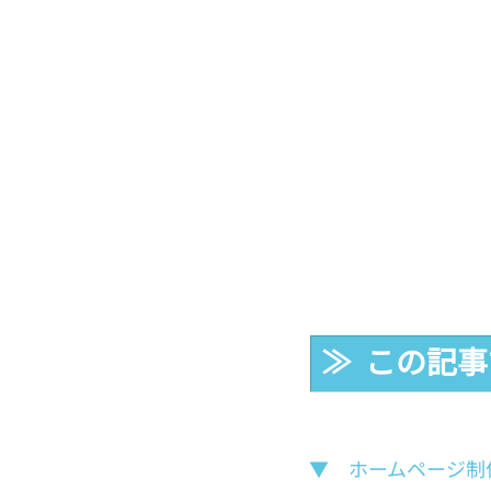
≫  この記
▼　ホームページ制