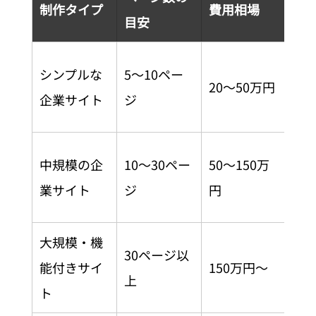
制作タイプ
費用相場
目安
ケ
中
シンプルな
5〜10ペー
20〜50万円
基
企業サイト
ジ
信
採
中規模の企
10〜30ペー
50〜150万
報
業サイト
ジ
円
ス
大規模・機
EC
30ページ以
能付きサイ
150万円〜
予
上
ト
き