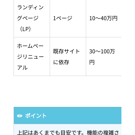
ランディン
キ
グページ
1ページ
10〜40万円
ン
（LP）
集
ホームペー
デ
既存サイト
30〜100万
ジリニュー
新・
に依存
円
アル
行
✏️  ポイント
上記はあくまでも目安です。機能の複雑さ・コン