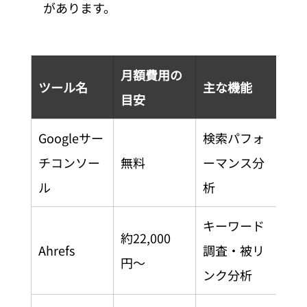
があります。
月額費用の
向
ツール名
主な機能
目安
企
Googleサー
検索パフォ
す
チコンソー
無料
ーマンス分
業
ル
析
キーワード
SE
約22,000
Ahrefs
調査・被リ
投
円〜
ンク分析
業