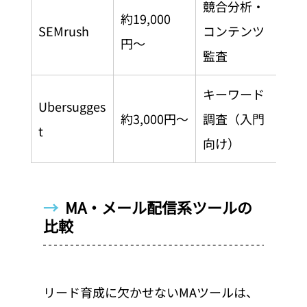
競合分析・
約19,000
多
SEMrush
コンテンツ
円〜
め
監査
キーワード
Ubersugges
中
約3,000円〜
調査（入門
t
個
向け）
→  
MA・メール配信系ツールの
比較
リード育成に欠かせないMAツールは、