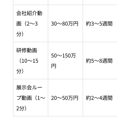
会社紹介動
画（2〜3
30〜80万円
約3〜5週間
分）
研修動画
50〜150万
（10〜15
約5〜8週間
円
分）
展示会ルー
プ動画（1〜
20〜50万円
約2〜4週間
2分）