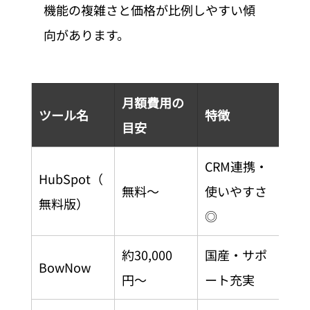
機能の複雑さと価格が比例しやすい傾
向があります。
月額費用の
向
ツール名
特徴
目安
企
CRM連携・
ス
HubSpot（
無料〜
使いやすさ
タ
無料版）
◎
い
約30,000
国産・サポ
国
BowNow
円〜
ート充実
業