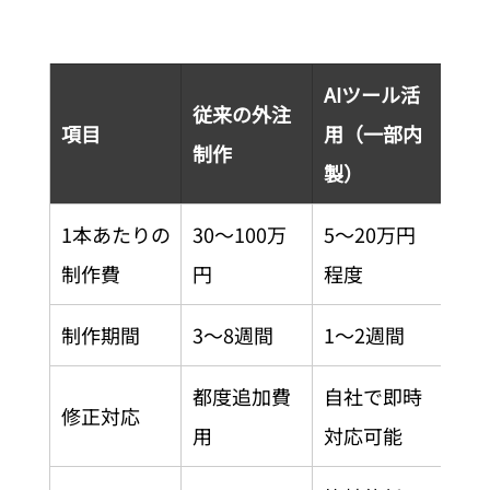
AIツール活
従来の外注
項目
用（一部内
制作
製）
1本あたりの
30〜100万
5〜20万円
制作費
円
程度
制作期間
3〜8週間
1〜2週間
都度追加費
自社で即時
修正対応
用
対応可能