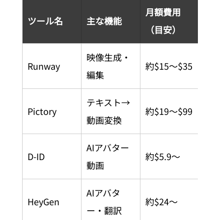
月額費用
ツール名
主な機能
日
（目安）
映像生成・
Runway
約$15〜$35
一
編集
テキスト→
Pictory
約$19〜$99
対
動画変換
AIアバター
D-ID
約$5.9〜
対
動画
AIアバタ
HeyGen
約$24〜
対
ー・翻訳