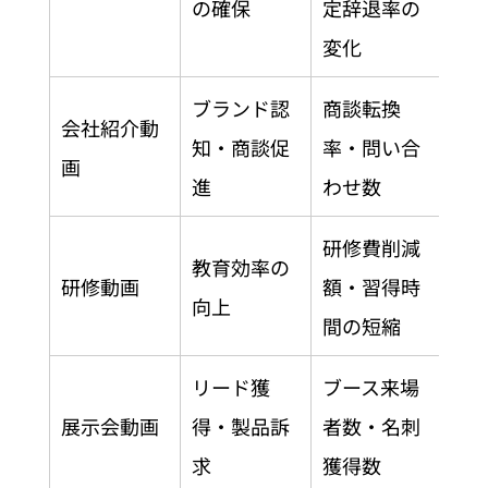
の確保
定辞退率の
変化
ブランド認
商談転換
会社紹介動
知・商談促
率・問い合
画
進
わせ数
研修費削減
教育効率の
研修動画
額・習得時
向上
間の短縮
リード獲
ブース来場
展示会動画
得・製品訴
者数・名刺
求
獲得数