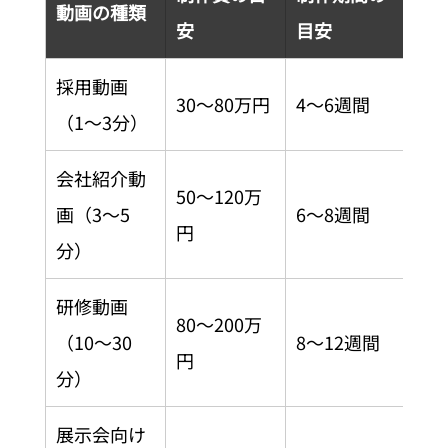
動画の種類
安
目安
採用動画
30〜80万円
4〜6週間
（1〜3分）
会社紹介動
50〜120万
画（3〜5
6〜8週間
円
分）
研修動画
80〜200万
（10〜30
8〜12週間
円
分）
展示会向け