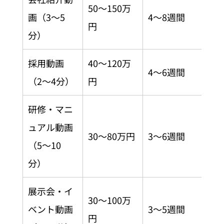
50〜150万
画（3〜5
4〜8週間
円
分）
採用動画
40〜120万
4〜6週間
（2〜4分）
円
研修・マニ
ュアル動画
30〜80万円
3〜6週間
（5〜10
分）
展示会・イ
30〜100万
ベント動画
3〜5週間
円