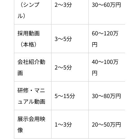
（シンプ
2〜3分
30〜60万円
ル）
採用動画
60〜120万
3〜5分
（本格）
円
会社紹介動
40〜100万
2〜5分
画
円
研修・マニ
5〜15分
30〜80万円
ュアル動画
展示会用映
1〜3分
20〜50万円
像