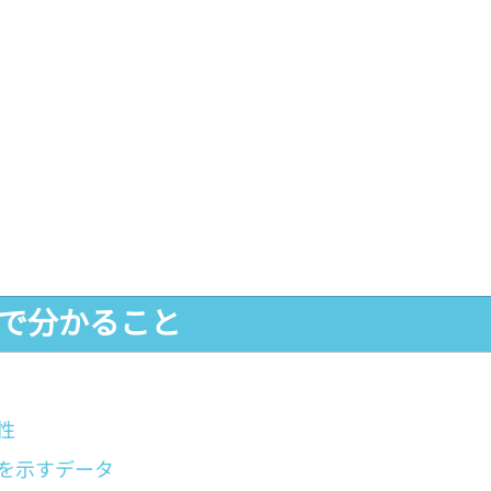
事で分かること
性
を示すデータ