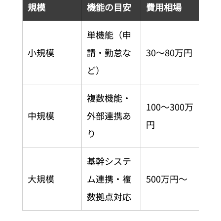
規模
機能の目安
費用相場
開
単機能（申
小規模
請・勤怠な
30〜80万円
1〜
ど）
複数機能・
100〜300万
中規模
外部連携あ
3〜
円
り
基幹システ
大規模
ム連携・複
500万円〜
6
数拠点対応