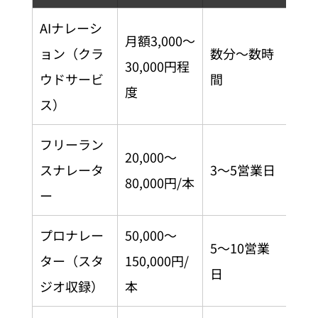
AIナレーシ
月額3,000〜
ョン（クラ
数分〜数時
短
30,000円程
ウドサービ
間
コ
度
ス）
フリーラン
コ
20,000〜
スナレータ
3〜5営業日
質
80,000円/本
ー
ス
プロナレー
50,000〜
5〜10営業
高
ター（スタ
150,000円/
日
ラ
ジオ収録）
本