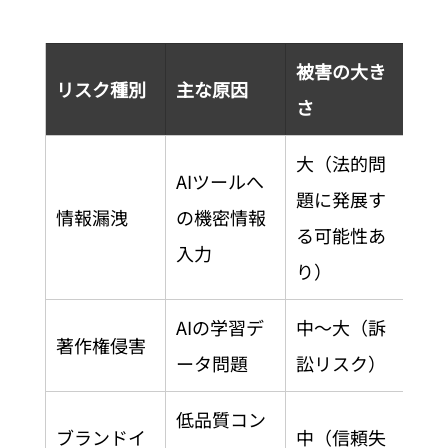
被害の大き
リスク種別
主な原因
さ
大（法的問
AIツールへ
題に発展す
情報漏洩
の機密情報
る可能性あ
入力
り）
AIの学習デ
中〜大（訴
著作権侵害
ータ問題
訟リスク）
低品質コン
ブランドイ
中（信頼失