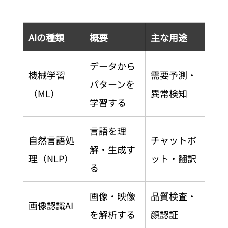
AIの種類
概要
主な用途
データから
機械学習
需要予測・
パターンを
（ML）
異常検知
学習する
言語を理
自然言語処
チャットボ
解・生成す
理（NLP）
ット・翻訳
る
画像・映像
品質検査・
画像認識AI
を解析する
顔認証