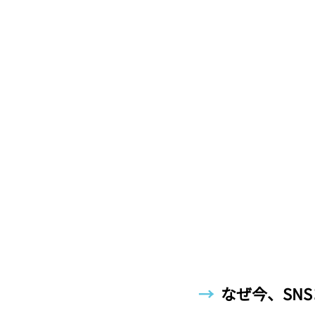
→  
なぜ今、SN