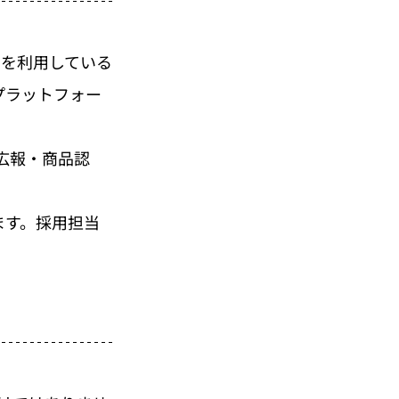
NSを利用している
ど、プラットフォー
広報・商品認
。
ます。採用担当
。