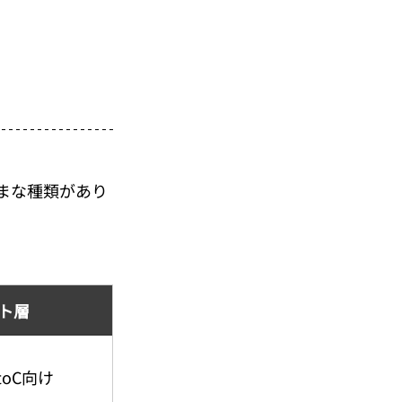
まな種類があり
ト層
toC向け