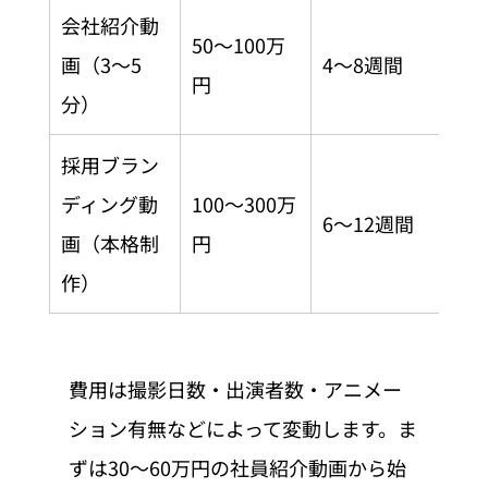
会社紹介動
採
50〜100万
画（3〜5
4〜8週間
の
円
分）
画
採用ブラン
大
ディング動
100〜300万
6〜12週間
用・
画（本格制
円
上
作）
費用は撮影日数・出演者数・アニメー
ション有無などによって変動します。ま
ずは30〜60万円の社員紹介動画から始