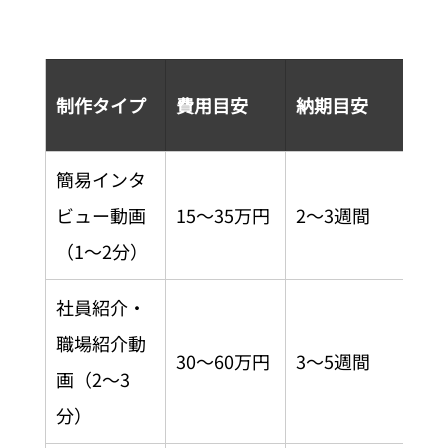
向
制作タイプ
費用目安
納期目安
ケ
簡易インタ
予
ビュー動画
15〜35万円
2〜3週間
た
（1〜2分）
ー
社員紹介・
SN
職場紹介動
30〜60万円
3〜5週間
核
画（2〜3
画
分）