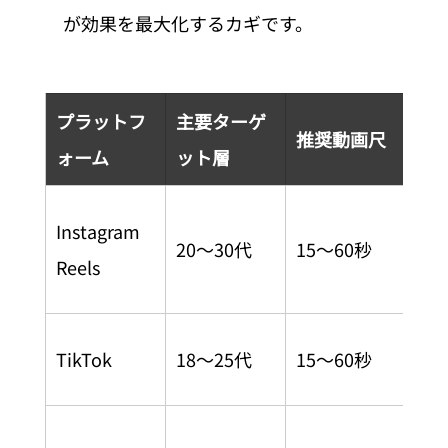
が効果を最大化するカギです。
プラットフ
主要ターゲ
向
推奨動画尺
ォーム
ット層
コ
職
Instagram 
20〜30代
15〜60秒
気
Reels
日
カ
TikTok
18〜25代
15〜60秒
な
詳