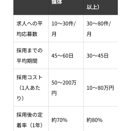
媒体
以上）
求人への平
10〜30件/
30〜80件/
均応募数
月
月
採用までの
45〜60日
30〜45日
平均期間
採用コスト
50〜200万
（1人あた
10〜80万円
円
り）
採用後の定
約70%
約80%
着率（1年）