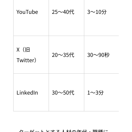
紹
YouTube
25〜40代
3〜10分
イ
ー
採
X（旧
20〜35代
30〜90秒
拡
Twitter）
性
管
LinkedIn
30〜50代
1〜3分
門
採
ターゲットとする人材の年代・職種に