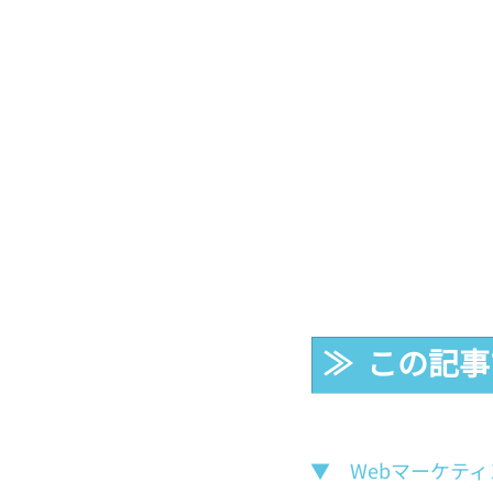
≫  この記
▼　Webマーケテ