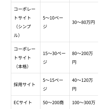
コーポレー
トサイト
5〜10ペー
30〜80万円
4〜
（シンプ
ジ
ル）
コーポレー
15〜30ペー
80〜200万
トサイト
8〜
ジ
円
（本格）
5〜15ペー
40〜120万
採用サイト
6〜
ジ
円
ECサイト
50〜200商
100〜300万
12